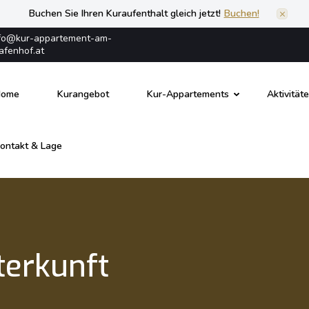
Buchen Sie Ihren Kuraufenthalt gleich jetzt!
Buchen!
fo@kur-appartement-am-
afenhof.at
Home
Kurangebot
Kur-Appartements
Aktivität
ontakt & Lage
nhof
terkunft