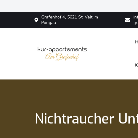
Grafenhof 4, 5621 St. Veit im
in
Pongau
gr
K
in St. Veit im Pongau
Kur Appartements am Grafe
Nichtraucher Un