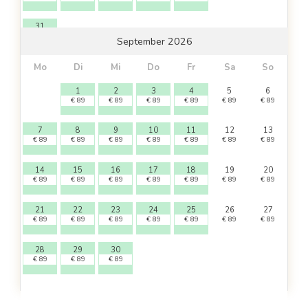
31
€
89
September 2026
Mo
Di
Mi
Do
Fr
Sa
So
1
2
3
4
5
6
€
89
€
89
€
89
€
89
€
89
€
89
7
8
9
10
11
12
13
€
89
€
89
€
89
€
89
€
89
€
89
€
89
14
15
16
17
18
19
20
€
89
€
89
€
89
€
89
€
89
€
89
€
89
21
22
23
24
25
26
27
€
89
€
89
€
89
€
89
€
89
€
89
€
89
28
29
30
€
89
€
89
€
89