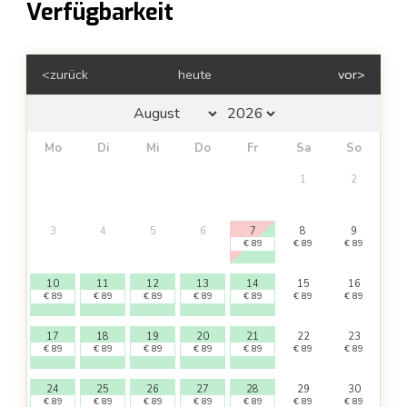
Verfügbarkeit
<zurück
heute
vor>
Mo
Di
Mi
Do
Fr
Sa
So
1
2
3
4
5
6
7
8
9
€
89
€
89
€
89
10
11
12
13
14
15
16
€
89
€
89
€
89
€
89
€
89
€
89
€
89
17
18
19
20
21
22
23
€
89
€
89
€
89
€
89
€
89
€
89
€
89
24
25
26
27
28
29
30
€
89
€
89
€
89
€
89
€
89
€
89
€
89