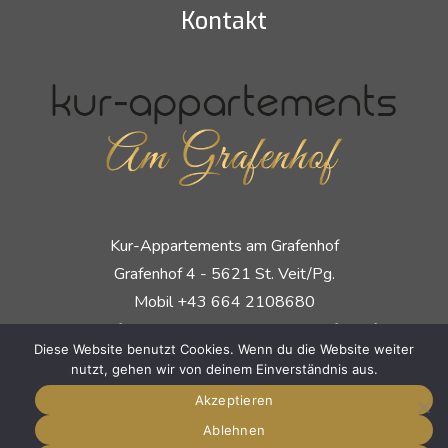
Kontakt
Kur-Appartements am Grafenhof
Grafenhof 4 - 5621 St. Veit/Pg.
Mobil
+43 664 2108680
E-Mail:
Info@kur-Appartement-Am-Grafenhof.at
Diese Website benutzt Cookies. Wenn du die Website weiter
nutzt, gehen wir von deinem Einverständnis aus.
Partnerseiten
Akzeptieren
Ablehnen
Medzentrum Am Grafenhof