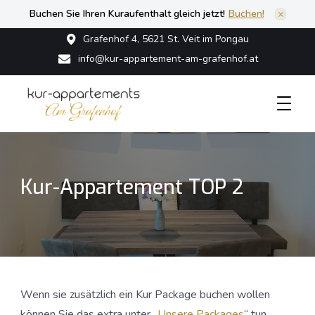
Buchen Sie Ihren Kuraufenthalt gleich jetzt!
Buchen!
Grafenhof 4, 5621 St. Veit im Pongau
info@kur-appartement-am-grafenhof.at
in St. Veit im Pongau
Kur Appartements am Grafenhof
Kur-Appartement TOP 2
Wenn sie zusätzlich ein Kur Package buchen wollen
können Sie das extra unter „
Unsere Packages
“ tun.